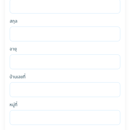
สกุล
อายุ
บ้านเลขที่
หมู่ที่