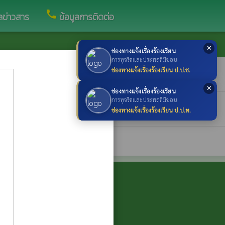
call
ูลข่าวสาร
ข้อมูลการติดต่อ
✕
ช่องทางแจ้งเรื่องร้องเรียน
×
การทุจริตและประพฤติมิชอบ
ช่องทางแจ้งเรื่องร้องเรียน ป.ป.ช.
✕
ช่องทางแจ้งเรื่องร้องเรียน
การทุจริตและประพฤติมิชอบ
ช่องทางแจ้งเรื่องร้องเรียน ป.ป.ท.
0119@dla.go.th
_06370119@dla.go.th