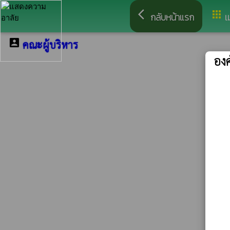
arrow_back_ios
apps
กลับหน้าแรก
เ
account_box
คณะผู้บริหาร
อง