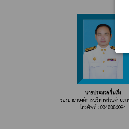
นายประมวล รื่นเริ่ง
รองนายกองค์การบริหารส่วนตำบลเ
โทรศัพท์ : 0848886094