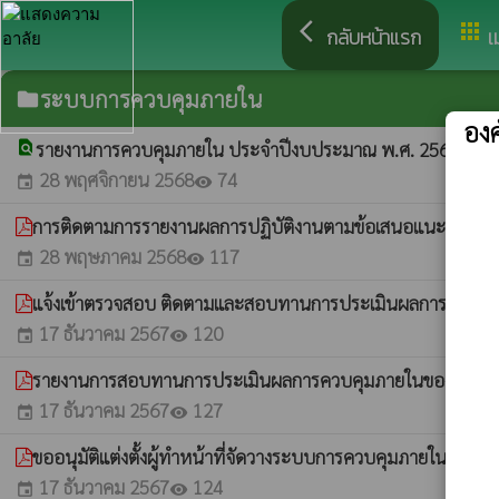
arrow_back_ios
apps
กลับหน้าแรก
เ
ระบบการควบคุมภายใน
folder
อง
find_in_page
รายงานการควบคุมภายใน ประจำปีงบประมาณ พ.ศ. 2568
whatshot
28 พฤศจิกายน 2568
74
event
visibility
การติดตามการรายงานผลการปฏิบัติงานตามข้อเสนอแนะของห
28 พฤษภาคม 2568
117
event
visibility
แจ้งเข้าตรวจสอบ ติดตามและสอบทานการประเมินผลการควบค
17 ธันวาคม 2567
120
event
visibility
รายงานการสอบทานการประเมินผลการควบคุมภายในของผู้ตรว
17 ธันวาคม 2567
127
event
visibility
ขออนุมัติแต่งตั้งผู้ทำหน้าที่จัดวางระบบการควบคุมภายในหน
17 ธันวาคม 2567
124
event
visibility