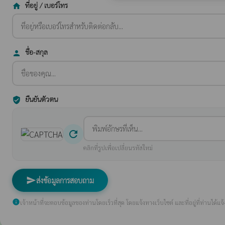
ที่อยู่ / เบอร์โทร
home
ชื่อ-สกุล
person
ยืนยันตัวตน
verified_user
refresh
คลิกที่รูปเพื่อเปลี่ยนรหัสใหม่
send
ส่งข้อมูลการสอบถาม
info
เจ้าหน้าที่จะตอบข้อมูลของท่านโดยเร็วที่สุด โดยแจ้งทางเว็บไซต์ และที่อยู่ที่ท่านได้แจ้ง